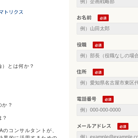
お名前
役職
論）とは何か？
住所
電話番号
のか？
は？
メールアドレス
EAのコンサルタントが、
と効果的に活用するための