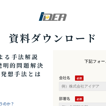
資料ダウンロード
よる手法解説
下記フォー
発明的問題解決
の発想⼿法とは
会社名
部署名