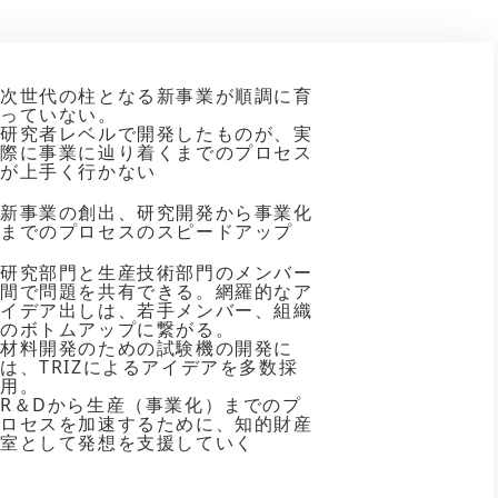
次世代の柱となる新事業が順調に育
っていない。
研究者レベルで開発したものが、実
際に事業に辿り着くまでのプロセス
が上手く行かない
新事業の創出、研究開発から事業化
までのプロセスのスピードアップ
研究部門と生産技術部門のメンバー
間で問題を共有できる。網羅的なア
イデア出しは、若手メンバー、組織
のボトムアップに繋がる。
材料開発のための試験機の開発に
は、TRIZによるアイデアを多数採
用。
R＆Dから生産（事業化）までのプ
ロセスを加速するために、知的財産
室として発想を支援していく