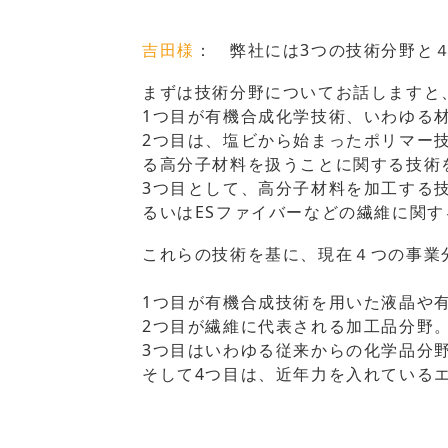
吉田様
： 弊社には3つの技術分野と
まずは技術分野についてお話しますと
1つ目が有機合成化学技術、いわゆる
2つ目は、塩ビから始まったポリマー
る高分子材料を扱うことに関する技術
3つ目として、高分子材料を加工する
るいはESファイバーなどの繊維に関
これらの技術を基に、現在４つの事業
1つ目が有機合成技術を用いた液晶や有
2つ目が繊維に代表される加工品分野
3つ目はいわゆる従来からの化学品分
そして4つ目は、近年力を入れている