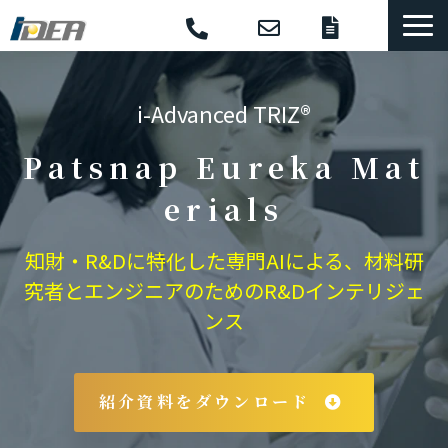
コンサル・研修
i-Advanced TRIZ®
選ばれる理由
導入事例
Patsnap Eureka Mat
体系的開発手法
erials
支援ソフトウェア
知財・R&Dに特化した専門AIによる、材料研
セミナー
究者とエンジニアのためのR&Dインテリジェ
コラム
ンス
お役立ち資料
紹介資料をダウンロード