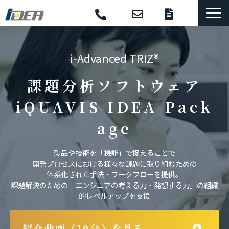
コンサル・研修
i-Advanced TRIZ®
選ばれる理由
導入事例
課題分析ソフトウェア
体系的開発手法
iQUAVIS IDEA Pack
支援ソフトウェア
age
セミナー
製品や技術を「機能」で捉えることで
コラム
開発プロセスにおける様々な課題に取り組むための
お役立ち資料
体系化された手法・ワークフローを提供。
課題解決のための「エンジニアの考える力・発想する力」の組織
的レベルアップを支援
紹介動画（10分）を見る