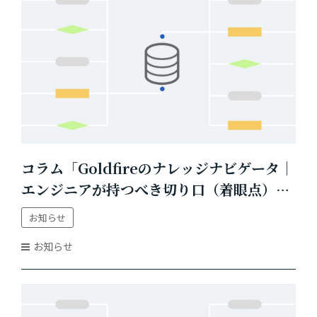
コラム「Goldfireのナレッジナビゲータ｜
エンジニアが持つべき切り口（着眼点）か
ら情報・ナレッジにアクセスする」を掲載
お知らせ
しました
お知らせ