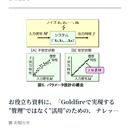
お役立ち資料に、「Goldfireで実現する
”管理”ではなく”活⽤”のための、 ナレッジ
マネジメント・ナレッジ共有」を追加しま
お知らせ
した