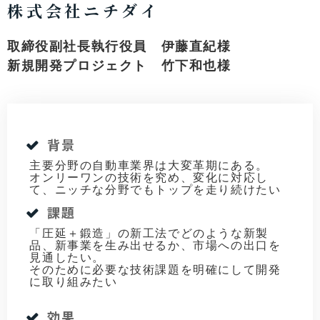
株式会社ニチダイ
取締役副社長執行役員 伊藤直紀様
新規開発プロジェクト 竹下和也様
背景
主要分野の自動車業界は大変革期にある。
オンリーワンの技術を究め、変化に対応し
て、ニッチな分野でもトップを走り続けたい
課題
「圧延＋鍛造」の新工法でどのような新製
品、新事業を生み出せるか、市場への出口を
見通したい。
そのために必要な技術課題を明確にして開発
に取り組みたい
効果