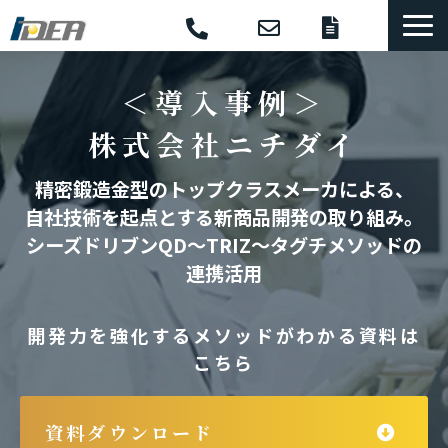
コンサル・研修
＜導入事例＞
選ばれる理由
株式会社ニチダイ
導入事例
体系的開発手法
精密鍛造金型のトップクラスメーカによる、
自社技術を起点とする新商品開発の取り組み。
支援ソフトウェア
シーズドリブンQD～TRIZ～タグチメソッドの
セミナー
連携活用
コラム
開発力を強化するメソッドがわかる資料は
お役立ち資料
こちら
資料ダウンロード