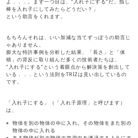
よ．．．。まず一つ目は、”入れ子にする”だ。指し
棒を入れ子にしてみたらどうだい？」
という助言をくれます。
もちろんそれは、いい加減な当てずっぽうの助言じ
ゃありません。
膨大な特許事例を分析した結果、「長さ」と「体
積」の背反に取り組んだ多くの技術者たちは、
”入れ子にする”という着眼点から解決策を創出して
いる．．．という法則をTRIZは見い出しているの
です。
「入れ子にする」（「入れ子原理」と呼びます）
は、
物体を別の物体の中に入れ、その物体をまた別の
物体の中に入れる
ある物体が別の物体の空洞中を通過するようにす