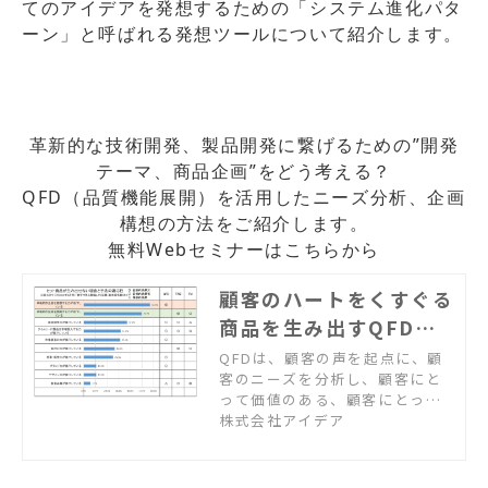
てのアイデアを発想するための「システム進化パタ
ーン」と呼ばれる発想ツールについて紹介します。
革新的な技術開発、製品開発に繋げるための”開発
テーマ、商品企画”をどう考える？
QFD（品質機能展開）を活用したニーズ分析、企画
構想の方法をご紹介します。
無料Webセミナーはこちらから
顧客のハートをくすぐる
商品を生み出すQFDセ
ミナー
QFDは、顧客の声を起点に、顧
客のニーズを分析し、顧客にと
って価値のある、顧客にとって
魅力的な商品を開発する、とい
株式会社アイデア
う“徹底的に顧客視点に立ったニ
ーズドリブンな商品開発”を実践
するプロセスです。本セミナー