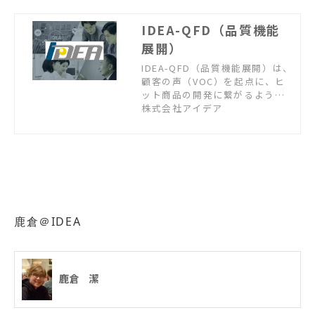
では、QFDによる商品開発のプ
ロセスを身近な事例で紹介し、
IDEA-QFD（品質機能
従来の商品企画との違いと有効
展開）
性を体験していただきます。
IDEA-QFD（品質機能展開）は、
顧客の声（VOC）を起点に、ヒ
ット商品の開発に繋がるような
顧客ニーズの発掘と商品コンセ
株式会社アイデア
プトの構想、そのコンセプトを
実現するための開発仕様と重要
な技術課題を抽出する体系的プ
ロセスです。
鹿倉＠IDEA
鹿倉 潔