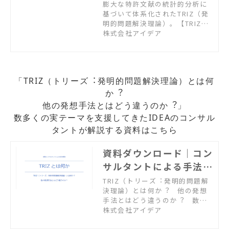
決体験セミナー
膨大な特許文献の統計的分析に
基づいて体系化されたTRIZ（発
明的問題解決理論）。【TRIZに
よる問題解決のプロセス】を実
株式会社アイデア
践し、実務における創造的な問
題解決を体験するセミナーで
す。
「TRIZ（トリーズ︓発明的問題解決理論）とは何
か︖
他の発想⼿法とはどう違うのか︖」
数多くの実テーマを支援してきたIDEAのコンサル
タントが解説する資料はこちら
資料ダウンロード｜コン
サルタントによる手法解
説 TRIZとは何か？
TRIZ（トリーズ︓発明的問題解
決理論）とは何か︖ 他の発想
⼿法とはどう違うのか︖ 数多
くの実テーマを支援してきたIDE
株式会社アイデア
Aのコンサルタントが、TRIZを