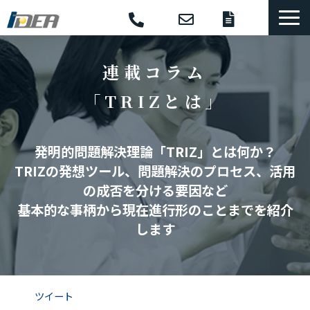
コンサル・研修
連載コラム
選ばれる理由
「TRIZとは」
導入事例
体系的開発手法
発明的問題解決理論「TRIZ」とは何か？
支援ソフトウェア
TRIZの発想ツール、問題解決のプロセス、活用
セミナー
の成否を分ける要因など
コラム
基本的な事柄から現在進行形のことまでを紹介
します
お役立ち資料
ツイート