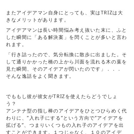
またアイデアマン自身にとっても、実はTRIZは大
きなメリットがあります。
アイデアマンは長い時間悩み考え抜いた末に、ふと
した瞬間に「ある解決案」を閃くことが多いと言わ
れます。
「行き詰ったので、気分転換に散歩に出ました。そ
して通りかかった橋の上から川面を流れる木の葉を
見た瞬間、そのアイデアが閃いたのです」．．．
そんな逸話をよく聞きます。
でももし彼が彼女がTRIZを使えたらどうでしょ
う？
アンテナ型の指し棒のアイデアをひとつひらめく代
わりに、”入れ子にする”という方向で”アイデアを
拡げる”、つまりいくつもの入れ子のアイデアを出
すことができます。１つじゃなく、１０のアイデ