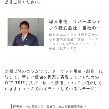
是非ご覧ください。
導入事例｜リバーエレテ
ック株式会社｜自社のユ
ニークな技術を活かせる
自社のユニークな技術を活かせ
る新規事業機会の創出。シーズ
新規事業機会の創出
ドリブンQD手法とイノベーショ
ン支援ソフトGoldfireを活用し
株式会社アイデア
た、水晶共振子の用途開発。事
業化が停滞していた新技術を、
シーズドリブンQDのシステマチ
ックなアプローチで、どのよう
次回
以降のコラムでは、ターゲット用途（顧客）に
に事業展開したか。同社の新規
事業創出の取り組みについて、
対して、新しい価値を提案し実現していくための、
ご担当者にインタビューしまし
QFD-TRIZ手法プロセスの活用についてご紹介して
た。
いきます（下図でハイライトしているステージ）。