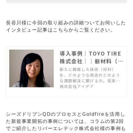
長谷川様に今回の取り組みの詳細ついてお伺いした
インタビュー記事はこちらからご覧ください。
導入事例｜TOYO TIRE
株式会社｜｜新材料（シ
ーズ）を新事業機会（ニ
新たに開発した技術（材料）
を、どのような用途のどのよう
ーズ）へ繋げる。用途探
な課題解決に繋げるか。従来の
索のアイデア創出
やり方では、情報が限られ、発
株式会社アイデア
想も広がらない。そんな状況を
打破するために、シーズ起点の
「機能」で考え、発想するアプ
ローチを実践。イノベーション
シーズドリブンQDのプロセスとGoldfireを活用し
支援ソフトGoldfireを活用し
た、用途探索のアイデア創出の
た新規事業開拓の事例については、コラムの第2回
取り組みについて、研究ご担当
でご紹介したリバーエレテック株式会社様の事例も
者にお伺いしました。