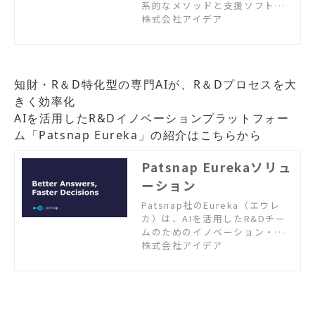
系的なメソッドと支援ソフトウ
ェア活用の概要紹介資料をダウ
株式会社アイデア
ンロードいただけます。
知財・R＆D特化型の専門AIが、R＆Dプロセスを大
きく効率化
AIを活用したR&Dイノベーションプラットフォー
ム「Patsnap Eureka」の紹介はこちらから
Patsnap Eurekaソリュ
ーション
Patsnap社のEureka（エウレ
カ）は、AIを活用したR&Dチー
ムのためのイノベーション・イ
ンテリジェンス・プラットフォ
株式会社アイデア
ーム。知財・R&Dに特化した専
門的なAIが、研究開発部門のイ
ノベーション創出と課題解決を
支援します。