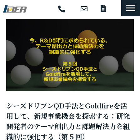
コンサル・研修
選ばれる理由
導入事例
体系的開発手法
支援ソフトウェア
セミナー
コラム
シーズドリブンQD手法とGoldfireを活
お役立ち資料
用して、新規事業機会を探索する：研究
開発者のテーマ創出力と課題解決力を組
織的に強化する（第５回）