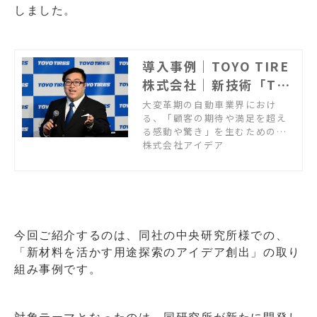
しました。
導入事例｜TOYO TIRE
株式会社｜新技術「Toy
o Silent Technolog
大変革期の自動車業界におけ
る、「顧客の期待や満足を超え
y」はどのように生まれ
る感動や驚き」を生むための、Q
たか
FD-TRIZ手法と、Goldfireを活
株式会社アイデア
用したイノベーション推進活
動。タイヤ静音化の新技術「Toy
o Silent Technology」は、ど
のようにして生まれたか。開発
ご担当者へのインタビューで
す。
今回ご紹介するのは、同社の中央研究所様での、
「新材料を活かす用途探索のアイデア創出」の取り
組み事例です。