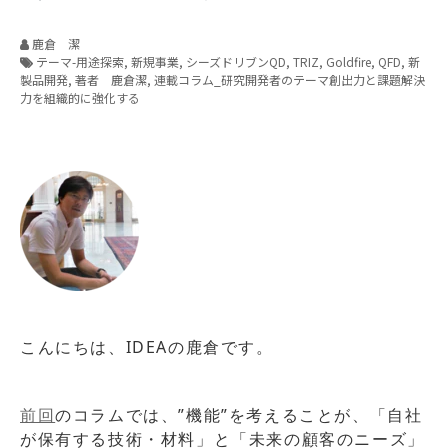
鹿倉 潔
テーマ-用途探索
新規事業
シーズドリブンQD
TRIZ
Goldfire
QFD
新
製品開発
著者 鹿倉潔
連載コラム_研究開発者のテーマ創出力と課題解決
力を組織的に強化する
こんにちは、IDEAの鹿倉です。
前回
のコラムでは、”機能”を考えることが、「自社
が保有する技術・材料」と「未来の顧客のニーズ」