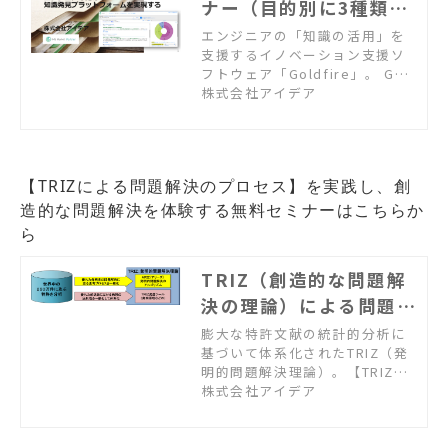
ナー（目的別に3種類の
セミナーを開催中）
エンジニアの「知識の活用」を
支援するイノベーション支援ソ
フトウェア「Goldfire」。 Gol
dfireで何ができるか？ どう使
株式会社アイデア
えるか？．．．利用シーン別の
使い方を各1時間で紹介するWeb
セミナーです。
​​​​​​​【TRIZによる問題解決のプロセス】を実践し、創
造的な問題解決を体験する無料セミナーはこちらか
ら
TRIZ（創造的な問題解
決の理論）による問題解
決体験セミナー
膨大な特許文献の統計的分析に
基づいて体系化されたTRIZ（発
明的問題解決理論）。【TRIZに
よる問題解決のプロセス】を実
株式会社アイデア
践し、実務における創造的な問
題解決を体験するセミナーで
す。