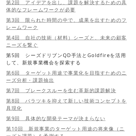
第2回 アイデアを出し、課題を解決するための具
体的なフレームワークが必要
第3回 限られた時間の中で、成果を出すためのフ
レームワーク
第4回 自社の技術（材料）シーズと、未来の顧客
ニーズを繋ぐ
第5回 シーズドリブンQD手法とGoldfireを活用
して、新規事業機会を探索する
第6回 ターゲット用途で事業化を目指すためのニ
ーズ分析・課題抽出
第7回 ブレークスルーを生む革新的課題解決
第8回 バラツキを抑えて新しい技術コンセプトを
具現化
第9回 具体的な開発テーマが決まらない
第10回 新規事業のターゲット用途の将来像（ニ
ーズと課題）を予測する